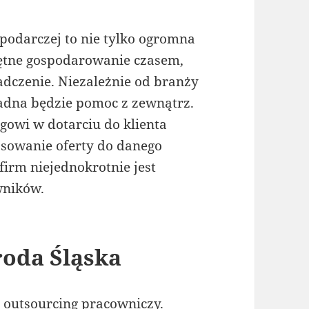
podarczej to nie tylko ogromna
jętne gospodarowanie czasem,
adczenie. Niezależnie od branży
adna będzie pomoc z zewnątrz.
gowi w dotarciu do klienta
osowanie oferty do danego
irm niejednokrotnie jest
wników.
roda Śląska
 outsourcing pracowniczy.