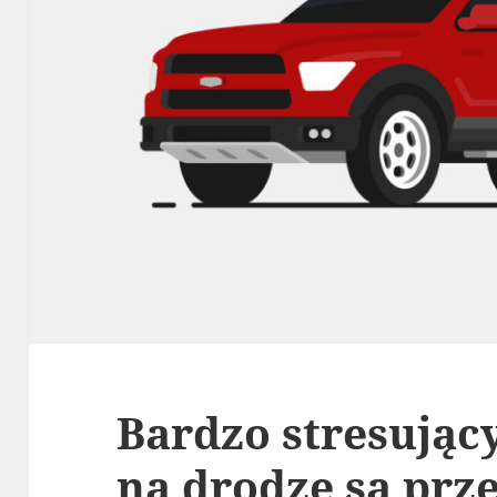
Bardzo stresują
na drodze są prz