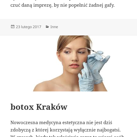
czuć daną imprezę, by nie popełnić żadnej gafy.
Data
Kategorie
23 lutego 2017
Inne
publikacji
botox Kraków
Nowoczesna medycyna estetyczna nie jest dziś
zdobyczą z której korzystają wyłącznie najbogatsi.
W czasach, kiedy tak właściwie coraz to więcej osób