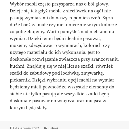
Wybór mebli często przysparza nas o ból głowy.
Dzieje się tak gdyż meble z sieciówek na ogół nie
pasują wymiarami do naszych pomieszczeń. Są za
duże bądź za małe czy niekoniecznie w tym kolorze
co potrzebujemy. Warto pomyśleć nad meblami na
wymiar. Dzięki temu będą idealnie pasować,
możemy zdecydować o wymiarach, kolorach czy
użytego materiału do ich wykonania. Jest to
doskonałe rozwiązanie zwłaszcza przy aranżowaniu
kuchni. Znajdują się w niej liczne szafki, również
szafki do zabudowy pod lodówkę, zmywarkę,
piekarnik. Dzięki wybraniu opcji mebli na wymiar
będziemy mieli pewność że wszystkie elementy do
siebie nie tylko pasują ale wszystkie szafki będą
doskonale pasować do wnętrza oraz miejsca w
którym będą stały.
Data
Kategorie
4 sierpnia 2021
usługi