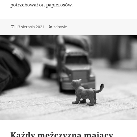
potrzebował on papierosów.
Data
Kategorie
13 sierpnia 2021
zdrowie
publikacji
Każdy mężczyzna mający