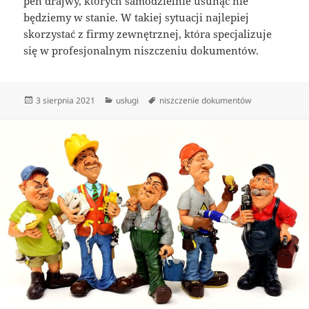
pen drajwy, których samodzielnie usunąć nie
będziemy w stanie. W takiej sytuacji najlepiej
skorzystać z firmy zewnętrznej, która specjalizuje
się w profesjonalnym niszczeniu dokumentów.
Data
Kategorie
Tagi
3 sierpnia 2021
usługi
niszczenie dokumentów
publikacji