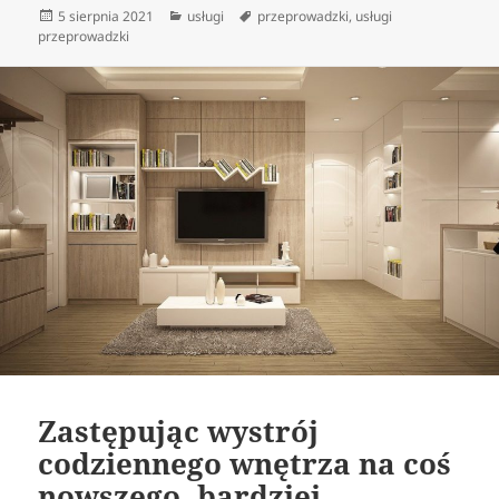
Data
Kategorie
Tagi
5 sierpnia 2021
usługi
przeprowadzki
,
usługi
publikacji
przeprowadzki
Zastępując wystrój
codziennego wnętrza na coś
nowszego, bardziej…