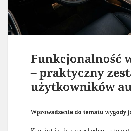
Funkcjonalność 
– praktyczny zes
użytkowników au
Wprowadzenie do tematu wygody 
Komfort jazdy samochodem to temat, 