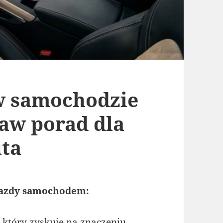
w samochodzie
taw porad dla
ta
jazdy samochodem:
który zyskuje na znaczeniu,