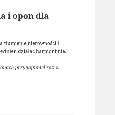
a i opon dla
 tłumienie nierówności i
owinien działać harmonijnie.
onach przynajmniej raz w