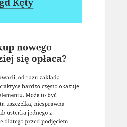
gd Kęty
kup nowego
iej się opłaca?
awarii, od razu zakłada
raktyce bardzo często okazuje
 elementu. Może to być
ta uszczelka, niesprawna
b usterka jednego z
e dlatego przed podjęciem