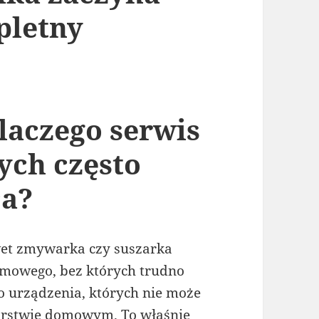
pletny
laczego serwis
ch często
ca?
wet zmywarka czy suszarka
mowego, bez których trudno
to urządzenia, których nie może
rstwie domowym. To właśnie