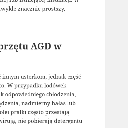
wykle znacznie prostszy,
sprzętu AGD w
 innym usterkom, jednak część
sto. W przypadku lodówek
ak odpowiedniego chłodzenia,
dzenia, nadmierny hałas lub
lei pralki często przestają
rują, nie pobierają detergentu