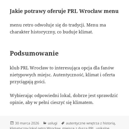
Jakie potrawy oferuje PRL Wrocław menu
menu retro odwołuje się do tradycji. Menu ma
charakter historyczny, co buduje klimat.
Podsumowanie
klub PRL Wrocław to interesująca opcja dla fanów
nietypowych miejsc. Autentyczność, klimat i oferta
przyciągają gości.
Wybierając odpowiedni lokal, dobrze jest sprawdzić
opinie, aby w pełni cieszyć się klimatem.
Data
Kategorie
Tagi
30 marca 2026
usługi
autentyczne wnętrza z historią
,
publikacji
klimatyczny lokal retro Wrocław
,
miejsce z duszą PRL
,
unikalne